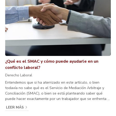
¿Qué es el SMAC y cómo puede ayudarle en un
conflicto laboral?
Derecho Laboral
Entendemos que si ha aterrizado en este artículo, o bien
todavía no sabe qué es el Servicio de Mediación Arbitraje y
Conciliación (SMAC), o bien se está planteando saber qué
puede hacer exactamente por un trabajador que se enfrenta a
un conflicto laboral de cualquier tipo. Pues bien, desde el
LEER MÁS
despacho de Carlos Castro Álvarez, abogado especializado
en derecho laboral y en Seguridad Social en Santiago de