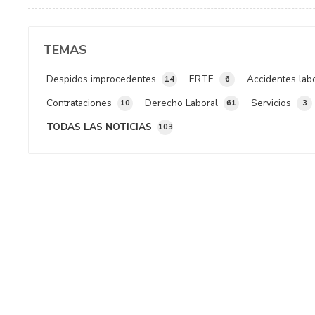
Castro, en Santiago de Compostela, le contamos todo lo que
necesita saber al respe...
TEMAS
Despidos improcedentes
ERTE
Accidentes lab
14
6
Contrataciones
Derecho Laboral
Servicios
10
61
3
TODAS LAS NOTICIAS
103