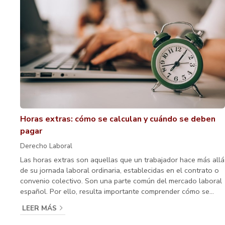
Horas extras: cómo se calculan y cuándo se deben
pagar
Derecho Laboral
Las horas extras son aquellas que un trabajador hace más allá
de su jornada laboral ordinaria, establecidas en el contrato o
convenio colectivo. Son una parte común del mercado laboral
español. Por ello, resulta importante comprender cómo se
calculan y cuándo se deben pagar para evitar confusiones o
LEER MÁS
conflictos con su empleador. En este nuevo artículo que le
traemos desde el despacho del abogado laboralista Carlos