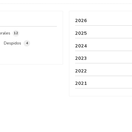
Compostela, queremos sacarle de dudas y le damos las
correspondientes explicaciones a contin...
2026
2025
orales
12
Despidos
4
2024
2023
2022
2021