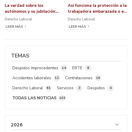
La verdad sobre los
Así funciona la protección a la
autónomos y su jubilación:
trabajadora embarazada o en
¿cuánto cotizar?
riesgo
Derecho Laboral
Derecho Laboral
LEER MÁS
LEER MÁS
TEMAS
Despidos improcedentes
ERTE
14
6
Accidentes laborales
Contrataciones
12
10
Derecho Laboral
Servicios
Despidos
61
3
4
TODAS LAS NOTICIAS
103
2026