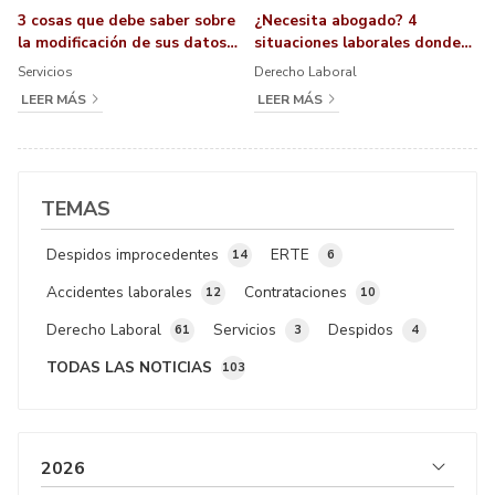
3 cosas que debe saber sobre
¿Necesita abogado? 4
la modificación de sus datos
situaciones laborales donde
personales en la SS
es indispensable
Servicios
Derecho Laboral
LEER MÁS
LEER MÁS
TEMAS
Despidos improcedentes
ERTE
14
6
Accidentes laborales
Contrataciones
12
10
Derecho Laboral
Servicios
Despidos
61
3
4
TODAS LAS NOTICIAS
103
2026