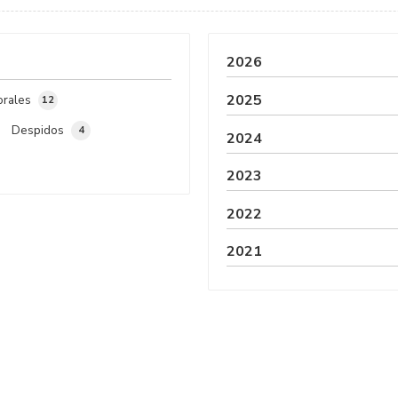
esto nos parece un problema porque, como especialistas en
derecho laboral, desde el despach...
2026
2025
orales
12
Despidos
4
2024
2023
2022
2021