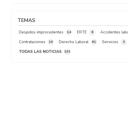
económica que le corresponde. Desconocer los plazos
legales de solicitud El error más crítico es ...
TEMAS
Despidos improcedentes
ERTE
Accidentes lab
14
6
Contrataciones
Derecho Laboral
Servicios
10
61
3
TODAS LAS NOTICIAS
103