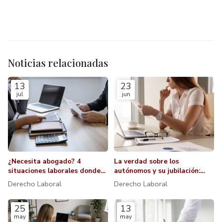
Noticias relacionadas
13
23
jul
jun
¿Necesita abogado? 4
La verdad sobre los
situaciones laborales donde
autónomos y su jubilación:
es indispensable
¿cuánto cotizar?
Derecho Laboral
Derecho Laboral
25
13
may
may