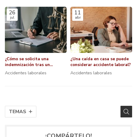
26
11
jul
abr
¿Cómo se solicita una
¿Una caída en casa se puede
indemnización tras un
considerar accidente laboral?
accidente de trabajo?
Accidentes laborales
Accidentes laborales
TEMAS
¡COMPÁRTELO!